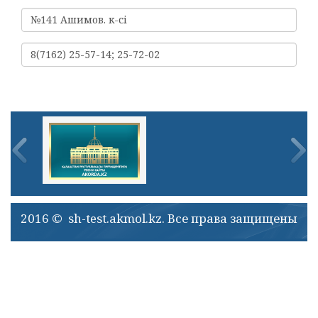
№141 Ашимов. к-сі
8(7162) 25-57-14; 25-72-02
2016 © sh-test.akmol.kz. Все права защищены