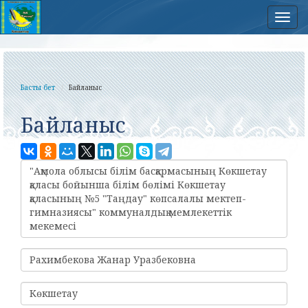
Нав
Басты бет
Байланыс
Байланыс
"Ақмола облысы білім басқармасының Көкшетау
қаласы бойынша білім бөлімі Көкшетау
қаласының №5 "Таңдау" көпсалалы мектеп-
гимназиясы" коммуналдық мемлекеттік
мекемесі
Рахимбекова Жанар Уразбековна
Көкшетау