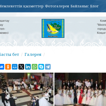
Мемлекеттік қызметтер
Фотогалерея
Байланыс
Блог
кшетау
Ком
ау
"Мног
теп-
город
кемесі
Кокше
Басты бет
Галерея