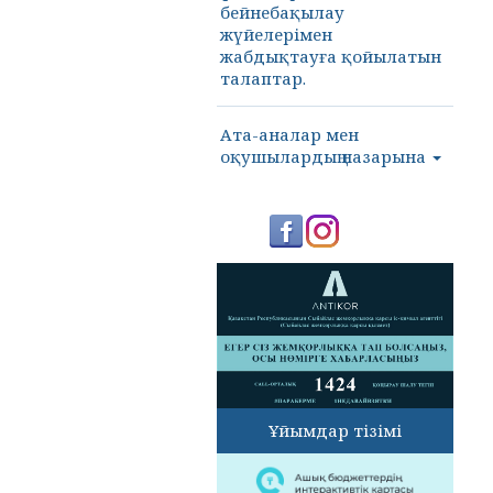
бейнебақылау
жүйелерімен
жабдықтауға қойылатын
талаптар.
Ата-аналар мен
оқушылардың назарына
Ұйымдар тізімі