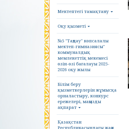
Мектептегі тамақтану
Оқу қызметі
№5 "Таңдау" көпсалалы
мектеп-гимназиясы"
коммуналдық
мемлекеттіқ мекемесі
өзін-өзі бағалауы 2025-
2026 оқу жылы
Білім беру
қызметкерлерін жұмысқа
орналастыру, конкурс
ережелері, маңызды
ақпарат
Қазақстан
Республикасындағы жаңа