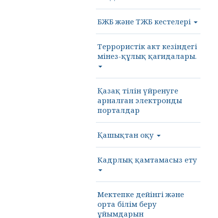
БЖБ және ТЖБ кестелері
Террористік акт кезіндегі
мінез-құлық қағидалары.
Қазақ тілін үйренуге
арналған электронды
порталдар
Қашықтан оқу
Кадрлық қамтамасыз ету
Мектепке дейінгі және
орта білім беру
ұйымдарын