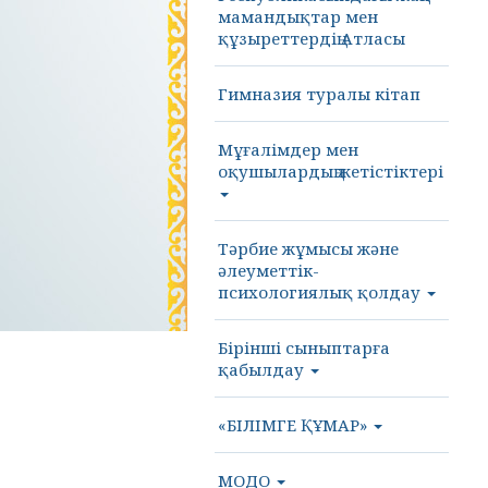
мамандықтар мен
құзыреттердің Атласы
Гимназия туралы кітап
Мұғалімдер мен
оқушылардың жетістіктері
Тәрбие жұмысы және
әлеуметтік-
психологиялық қолдау
Бірінші сыныптарға
қабылдау
«БІЛІМГЕ ҚҰМАР»
МОДО