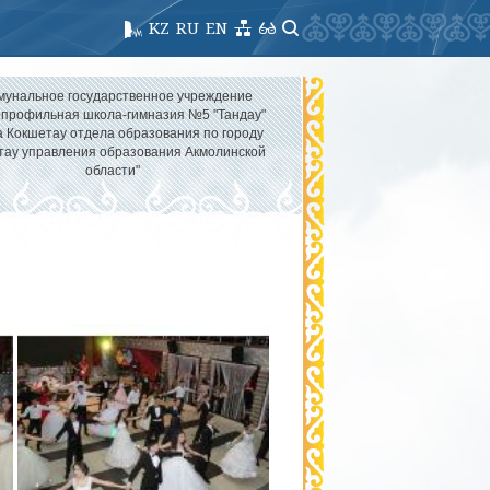
KZ
RU
EN
мунальное государственное учреждение
опрофильная школа-гимназия №5 "Тандау"
а Кокшетау отдела образования по городу
тау управления образования Акмолинской
области"