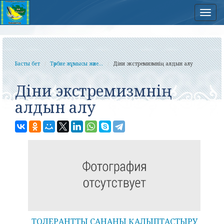
Нав
Басты бет
Тәрбие жұмысы және...
Діни экстремизмнің алдын алу
Діни экстремизмнің
алдын алу
ТОЛЕРАНТТЫ САНАНЫ ҚАЛЫПТАСТЫРУ