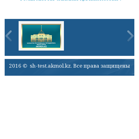
2016 © sh-test.akmol.kz. Все права защищены