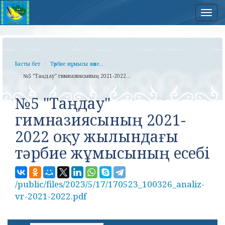
Нав
Басты бет
Тәрбие жұмысы және...
№5 "Таңдау" гимназиясының 2021-2022...
№5 "Таңдау"
гимназиясының 2021-
2022 оқу жылындағы
тәрбие жұмысының есебі
/public/files/2023/5/17/170523_100326_analiz-
vr-2021-2022.pdf