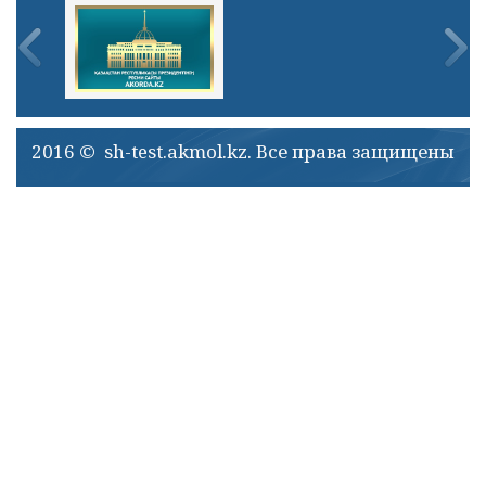
2016 © sh-test.akmol.kz. Все права защищены