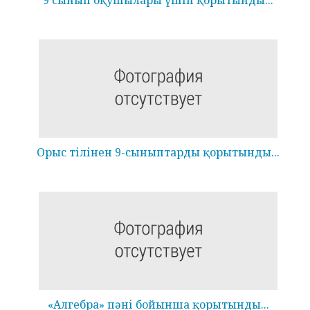
9 сынып оқушылары үшін қорытынды...
Орыс тілінен 9-сыныптарды қорытынды...
«Алгебра» пәні бойынша қорытынды...