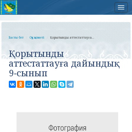
Нав
Басты бет
Оқу қызметі
Қорытынды аттестаттауға...
Қорытынды
аттестаттауға дайындық
9-сынып