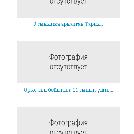
9 сыныпқа арналған Тарих...
Орыс тілі бойынша 11 сынып үшін...