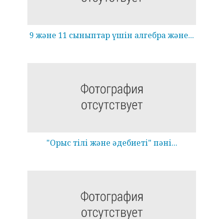
9 және 11 сыныптар үшін алгебра және...
"Орыс тілі және әдебиеті" пәні...