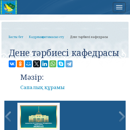
Нав
Басты бет
Кадрлық қамтамасыз ету
Дене тәрбиесі кафедрасы
Дене тәрбиесі кафедрасы
Мәзір:
Сапалық құрамы