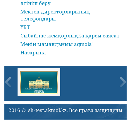
өтініш беру
Мектеп директорларының
телефондары
ҰБТ
Сыбайлас жемқорлыққа қарсы саясат
Менің мамандығым aqmola"
Назарына
2016 © sh-test.akmol.kz. Все права защищены