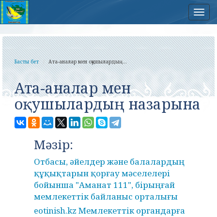
Нав
Басты бет
Ата-аналар мен оқушылардың...
Ата-аналар мен
оқушылардың назарына
Мәзір:
Отбасы, әйелдер және балалардың
құқықтарын қорғау мәселелері
бойынша "Аманат 111", бірыңғай
мемлекеттік байланыс орталығы
eotinish.kz Мемлекеттік органдарға