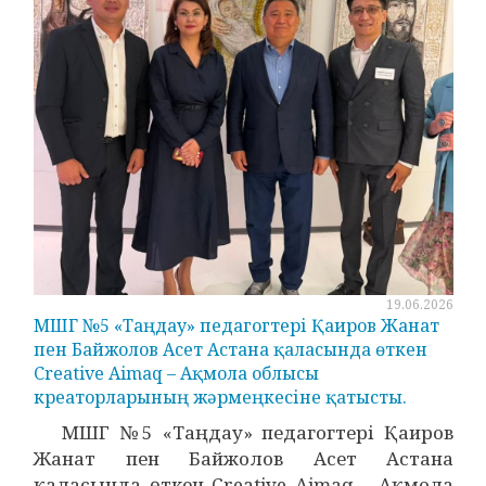
19.06.2026
МШГ №5 «Таңдау» педагогтері Қаиров Жанат
пен Байжолов Асет Астана қаласында өткен
Creative Aimaq – Ақмола облысы
креаторларының жәрмеңкесіне қатысты.
МШГ №5 «Таңдау» педагогтері Қаиров
Жанат пен Байжолов Асет Астана
қаласында өткен Creative Aimaq – Ақмола