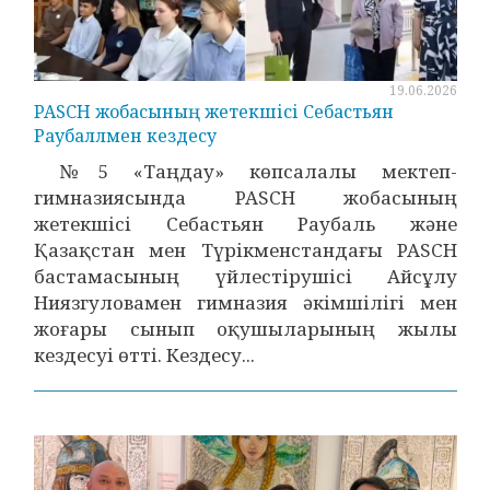
19.06.2026
PASCH жобасының жетекшісі Себастьян
Раубаллмен кездесу
№5 «Таңдау» көпсалалы мектеп-
гимназиясында PASCH жобасының
жетекшісі Себастьян Раубаль және
Қазақстан мен Түрікменстандағы PASCH
бастамасының үйлестірушісі Айсұлу
Ниязгуловамен гимназия әкімшілігі мен
жоғары сынып оқушыларының жылы
кездесуі өтті. Кездесу...