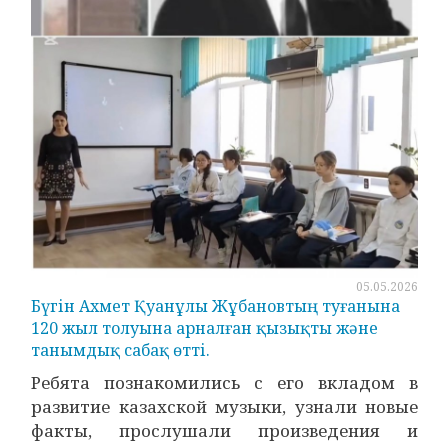
05.05.2026
Бүгін Ахмет Қуанұлы Жұбановтың туғанына
120 жыл толуына арналған қызықты және
танымдық сабақ өтті.
Ребята познакомились с его вкладом в
развитие казахской музыки, узнали новые
факты, прослушали произведения и