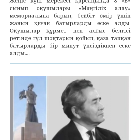
Жеңіс күні мерекесі қарсаңында 8 «Б»
сынып оқушылары «Мәңгілік алау»
мемориалына барып, бейбіт өмір үшін
жанын қиған батырларды еске алды.
Оқушылар құрмет пен алғыс белгісі
ретінде гүл шоқтарын қойып, қаза тапқан
батырларды бір минут үнсіздікпен еске
алды....