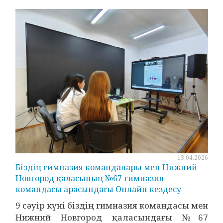
13.04.2026
Біздің гимназия командалары мен Нижний
Новгород қаласының №67 гимназия
командасы арасындағы Онлайн кездесу
9 сәуір күні біздің гимназия командасы мен
Нижний Новгород қаласындағы №67