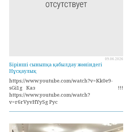
09.06.2026
Бірінші сыныпқа қабылдау жөніндегі
Нұсқаулық
https://www.youtube.com/watch?v=Kk0e9-
sGi1g Каз !!!
https://www.youtube.com/watch?
v=r6rVyvHYySg Рус