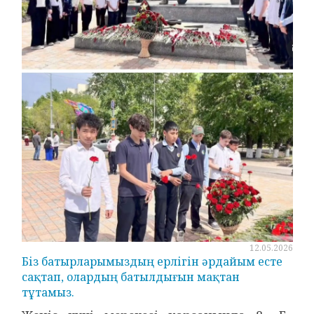
12.05.2026
Біз батырларымыздың ерлігін әрдайым есте
сақтап, олардың батылдығын мақтан
тұтамыз.