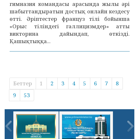
гимназия командасы арасында жылы әрі
шабыттандыратын достық онлайн кездесу
өтті. Әріптестер француз тілі бойынша
«Орыс тіліндегі галлицизмдер» атты
викторина дайындап, өткізді.
Қашықтыққа...
Беттер
1
2
3
4
5
6
7
8
9
53