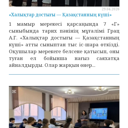
29.04.2026
«Халықтар достығы — Қазақстанның күші»
1 мамыр мерекесі қарсаңында 7 «Г»
сыныбында тарих пәнінің мұғалімі Грац
А.Г. «Халықтар достығы — Қазақстанның
күші» атты сыныптан тыс іс-шара өткізді.
Оқушылар мерекеге белсене қатысып, оны
туған ел бойынша нағыз саяхатқа
айналдырды. Олар жарқын өнер...