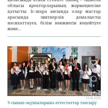
облысы креаторларының жәрмеңкесіне
қатысты. Іс-шара аясында олар жастар
арасында зияткерлік демалысты
насихаттауға, білім көкжиегін кеңейтуге
және...
19.06.2026
9-сынып оқушыларына аттестаттар тапсыру