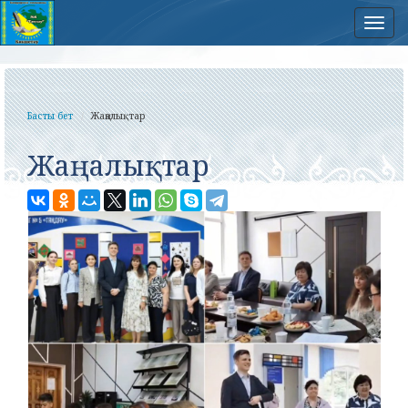
Нав
Басты бет
Жаңалықтар
Жаңалықтар