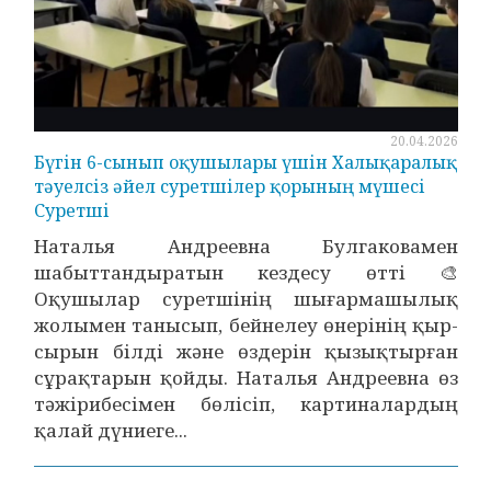
20.04.2026
Бүгін 6-сынып оқушылары үшін Халықаралық
тәуелсіз әйел суретшілер қорының мүшесі
Суретші
Наталья Андреевна Булгаковамен
шабыттандыратын кездесу өтті 🎨
Оқушылар суретшінің шығармашылық
жолымен танысып, бейнелеу өнерінің қыр-
сырын білді және өздерін қызықтырған
сұрақтарын қойды. Наталья Андреевна өз
тәжірибесімен бөлісіп, картиналардың
қалай дүниеге...