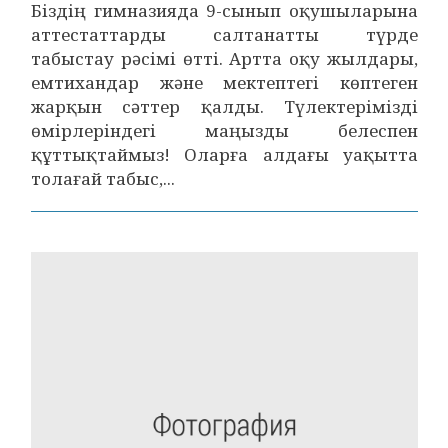
Біздің гимназияда 9-сынып оқушыларына
аттестаттарды салтанатты түрде
табыстау рәсімі өтті. Артта оқу жылдары,
емтихандар және мектептегі көптеген
жарқын сәттер қалды. Түлектерімізді
өмірлеріндегі маңызды белеспен
құттықтаймыз! Оларға алдағы уақытта
толағай табыс,...