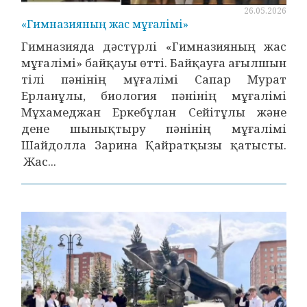
26.05.2026
«Гимназияның жас мұғалімі»
Гимназияда дәстүрлі «Гимназияның жас
мұғалімі» байқауы өтті. Байқауға ағылшын
тілі пәнінің мұғалімі Сапар Мурат
Ерланұлы, биология пәнінің мұғалімі
Мұхамеджан Еркебұлан Сейітұлы және
дене шынықтыру пәнінің мұғалімі
Шайдолла Зарина Қайратқызы қатысты.
Жас...