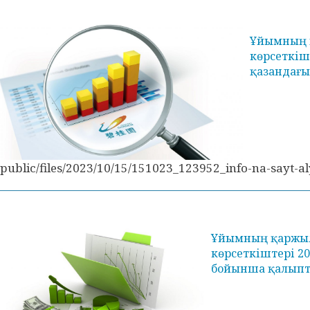
Ұйымның қ
көрсеткіш
қазандағы
/public/files/2023/10/15/151023_123952_info-na-sayt-a
Ұйымның қаржыл
көрсеткіштері 2
бойынша қалыпт