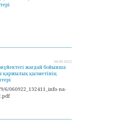
тері
06.09.2022
ркүйектегі жағдай бойынша
ы қаржылық қызметінің
штері
2/9/6/060922_132411_info-na-
2.pdf