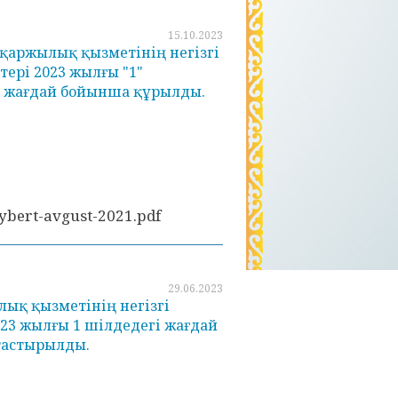
15.10.2023
аржылық қызметінің негізгі
тері 2023 жылғы "1"
 жағдай бойынша құрылды.
lybert-avgust-2021.pdf
29.06.2023
ық қызметінің негізгі
023 жылғы 1 шілдедегі жағдай
астырылды.