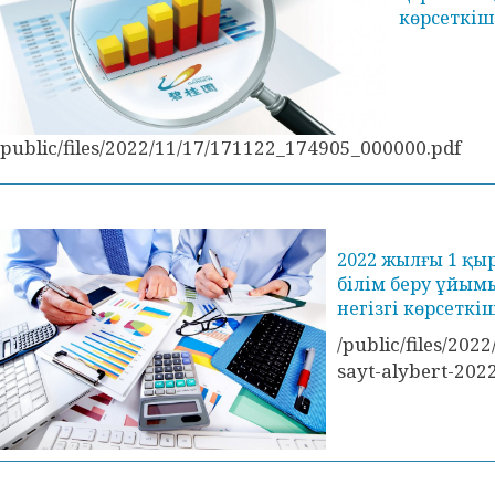
көрсеткіш
/public/files/2022/11/17/171122_174905_000000.pdf
2022 жылғы 1 қы
білім беру ұйым
негізгі көрсеткі
/public/files/202
sayt-alybert-202