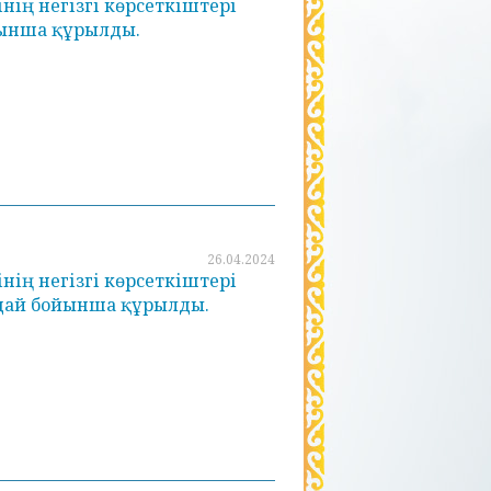
ің негізгі көрсеткіштері
йынша құрылды.
26.04.2024
ің негізгі көрсеткіштері
ағдай бойынша құрылды.