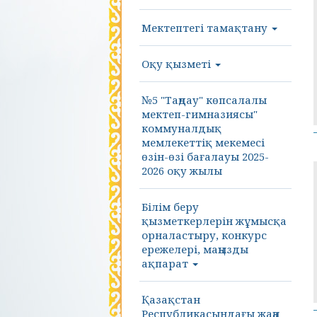
Мектептегі тамақтану
Оқу қызметі
№5 "Таңдау" көпсалалы
мектеп-гимназиясы"
коммуналдық
мемлекеттіқ мекемесі
өзін-өзі бағалауы 2025-
2026 оқу жылы
Білім беру
қызметкерлерін жұмысқа
орналастыру, конкурс
ережелері, маңызды
ақпарат
Қазақстан
Республикасындағы жаңа