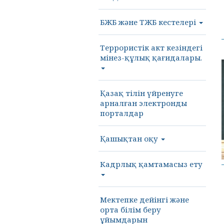
БЖБ және ТЖБ кестелері
Террористік акт кезіндегі
мінез-құлық қағидалары.
Қазақ тілін үйренуге
арналған электронды
порталдар
Қашықтан оқу
Кадрлық қамтамасыз ету
Мектепке дейінгі және
орта білім беру
ұйымдарын