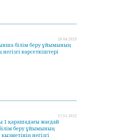
26.04.2023
ойынша білім беру ұйымының
негізгі көрсеткіштері
17.11.2022
ы 1 қарашадағы жағдай
білім беру ұйымының
қызметінің негізгі