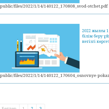
/public/files/2022/1/14/140122_170808_svod-otchet.pdf
2022 жылғы 
білім беру 
негізгі көрс
/public/files/2022/1/14/140122_170604_osnovnye-pokaz
Беттер
1
2
3