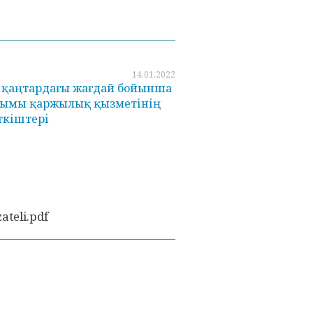
14.01.2022
1 қаңтардағы жағдай бойынша
ұйымы қаржылық қызметінің
еткіштері
ateli.pdf