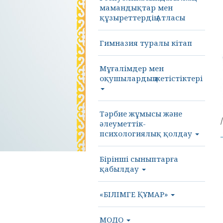
мамандықтар мен
құзыреттердің Атласы
Гимназия туралы кітап
Мұғалімдер мен
оқушылардың жетістіктері
Тәрбие жұмысы және
әлеуметтік-
психологиялық қолдау
Бірінші сыныптарға
қабылдау
«БІЛІМГЕ ҚҰМАР»
МОДО