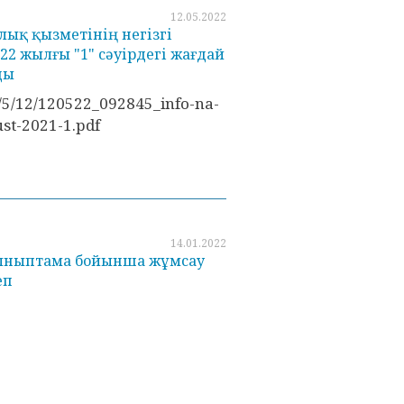
12.05.2022
ық қызметінің негізгі
22 жылғы "1" сәуірдегі жағдай
ды
2/5/12/120522_092845_info-na-
ust-2021-1.pdf
14.01.2022
ыныптама бойынша жұмсау
еп