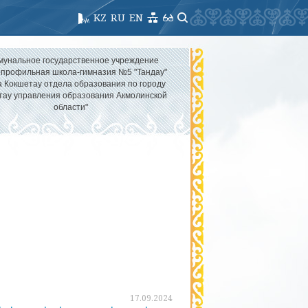
KZ
RU
EN
мунальное государственное учреждение
опрофильная школа-гимназия №5 "Тандау"
а Кокшетау отдела образования по городу
тау управления образования Акмолинской
области"
17.09.2024