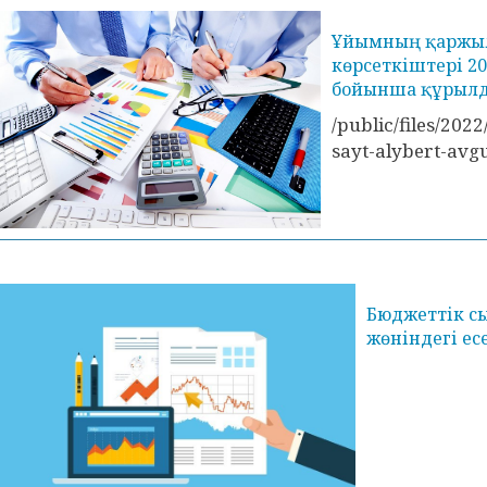
Ұйымның қаржыл
көрсеткіштері 20
бойынша құрыл
/public/files/202
sayt-alybert-avg
Бюджеттік с
жөніндегі ес