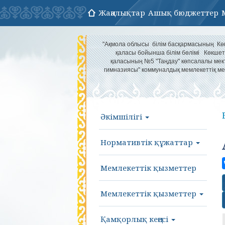
Жаңалықтар
Ашық бюджеттер
"Ақмола облысы білім басқармасының Кө
қаласы бойынша білім бөлімі Көкшет
қаласының №5 "Таңдау" көпсалалы мек
гимназиясы" коммуналдық мемлекеттіқ ме
Әкімшілігі
Нормативтік құжаттар
Мемлекеттік қызметтер
Мемлекеттік қызметтер
Қамқорлық кеңесі