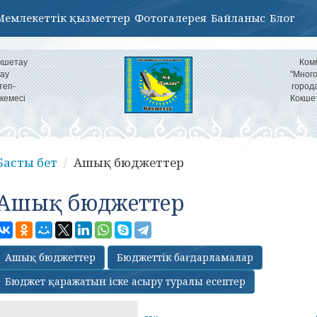
Мемлекеттік қызметтер
Фотогалерея
Байланыс
Блог
кшетау
Ком
ау
"Мног
теп-
город
кемесі
Кокше
Басты бет
Ашық бюджеттер
Ашық бюджеттер
Ашық бюджеттер
Бюджеттік бағдарламалар
Бюджет қаражатын іске асыру туралы есептер