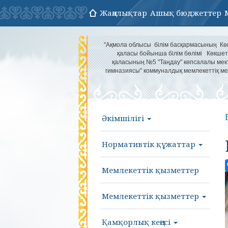
Жаңалықтар
Ашық бюджеттер
"Ақмола облысы білім басқармасының Кө
қаласы бойынша білім бөлімі Көкшет
қаласының №5 "Таңдау" көпсалалы мек
гимназиясы" коммуналдық мемлекеттіқ ме
Әкімшілігі
Нормативтік құжаттар
Мемлекеттік қызметтер
Мемлекеттік қызметтер
Қамқорлық кеңесі