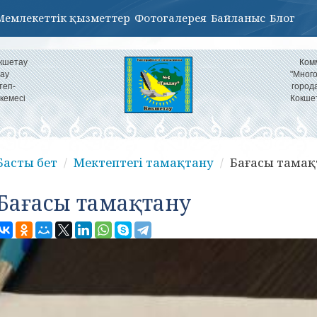
Мемлекеттік қызметтер
Фотогалерея
Байланыс
Блог
кшетау
Ком
ау
"Мног
теп-
город
кемесі
Кокше
Басты бет
Мектептегі тамақтану
Бағасы тамақ
Бағасы тамақтану