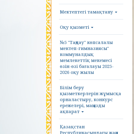
Мектептегі тамақтану
Оқу қызметі
№5 "Таңдау" көпсалалы
мектеп-гимназиясы"
коммуналдық
мемлекеттіқ мекемесі
өзін-өзі бағалауы 2025-
2026 оқу жылы
Білім беру
қызметкерлерін жұмысқа
орналастыру, конкурс
ережелері, маңызды
ақпарат
Қазақстан
Республикасындағы жаңа