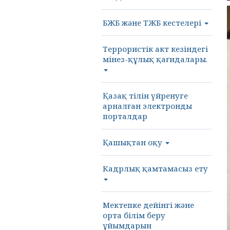
БЖБ және ТЖБ кестелері
Террористік акт кезіндегі
мінез-құлық қағидалары.
Қазақ тілін үйренуге
арналған электронды
порталдар
Қашықтан оқу
Кадрлық қамтамасыз ету
Мектепке дейінгі және
орта білім беру
ұйымдарын