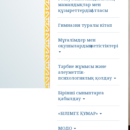
мамандықтар мен
құзыреттердің Атласы
Гимназия туралы кітап
Мұғалімдер мен
оқушылардың жетістіктері
Тәрбие жұмысы және
әлеуметтік-
психологиялық қолдау
Бірінші сыныптарға
қабылдау
«БІЛІМГЕ ҚҰМАР»
МОДО