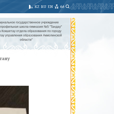
KZ
RU
EN
мунальное государственное учреждение
опрофильная школа-гимназия №5 "Тандау"
а Кокшетау отдела образования по городу
тау управления образования Акмолинской
области"
тану