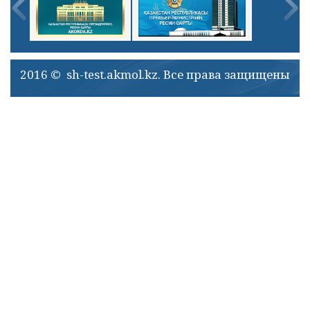
2016 © sh-test.akmol.kz. Все права защищены